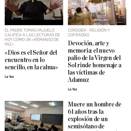
EL PADRE TOMÁS PAJUELO
CÓRDOBA - RELIGIÓN Y
CALIFICA A LAS LECTURAS DE
COFRADÍAS
HOY COMO UN «REMANSO DE
Devoción, arte y
PAZ»
memoria: el nuevo
«Dios es el Señor del
palio de la Virgen del
encuentro en lo
Sol rinde homenaje a
sencillo, en la calma»
las víctimas de
La Voz
Adamuz
La Voz
Muere un hombre de
61 años tras la
explosión de un
semisótano de