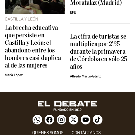
Moratalaz (Madrid)
EFE
CASTILLA Y LEÓN
La brecha educativa
que persiste en
La cifra de turistas se
Castilla y León: el
multiplica por 2'35
abandono entre los
durante la primavera
hombres casi duplica
de Córdoba en sólo 25
al de las mujeres
años
María López
Alfredo Martín-Górriz
QUIÉNES SOMOS
CONTÁCTANOS