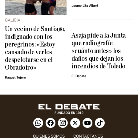
Jaume Lita Albert
GALICIA
Un vecino de Santiago,
Asaja pide a la Junta
indignado con los
que radiografíe
peregrinos: «Estoy
«cuánto antes» los
cansado de verlos
daños que dejan los
despelotarse en el
incendios de Toledo
Obradoiro»
El Debate
Raquel Tejero
QUIÉNES SOMOS
CONTÁCTANOS