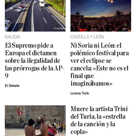
GALICIA
CASTILLA Y LEÓN
El Supremo pide a
Ni Soria ni León: el
Europa el dictamen
polémico festival para
sobre la ilegalidad de
ver el eclipse se
las prórrogas de la AP-
cancela: «Este no es el
9
final que
imaginábamos»
El Debate
Lorena Torío
Muere la artista Trini
del Turia, la «estrella
de la canción y la
copla»