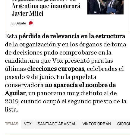
Argentina que inaugurará
Javier Milei
El Debate
Esta p
érdida de relevancia en la estructura
de la organización y en los órganos de toma
de decisiones pudo comprobarse en la
candidatura que Vox presentó para las
últimas
elecciones europeas
, celebradas el
pasado 9 de junio. En la papeleta
conservadora
no aparecía el nombre de
Aguilar
, un panorama muy distinto al de
2019, cuando ocupó el segundo puesto de la
lista.
TEMAS
VOX
SANTIAGO ABASCAL
VIKTOR ORBÁN
GIORGIA 