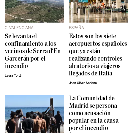
C. VALENCIANA
ESPAÑA
Se levanta el
Estos son los siete
confinamiento a los
aeropuertos españoles
vecinos de Serra d'En
que ya están
Garcerán por el
realizando controles
incendio
aleatorios a viajeros
llegados de Italia
Laura Torlà
Joan Oliver Soriano
La Comunidad de
Madrid se persona
como acusación
popular en la causa
por el incendio