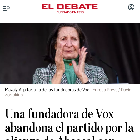
FUNDADO EN 1910
Menú
INICIA
SESIÓ
Mazaly Aguilar, una de las fundadoras de Vox
Europa Press / David
Zorrakino
Una fundadora de Vox
abandona el partido por la