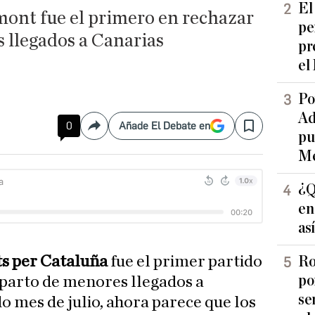
El
mont fue el primero en rechazar
pe
 llegados a Canarias
pr
el
Po
Ad
0
Añade El Debate en
Compartir
Save
pu
Me
¿Q
en
as
ts per Cataluña
fue el primer partido
Ro
po
eparto de menores llegados a
se
o mes de julio, ahora parece que los