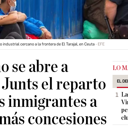
 industrial cercano a la frontera de El Tarajal, en Ceuta
EFE
o se abre a
LO M
 Junts el reparto
EL DE
La
 inmigrantes a
Vi
pe
 más concesiones
cl