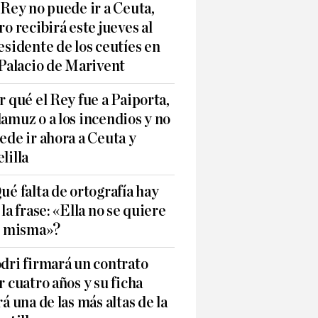
 Rey no puede ir a Ceuta,
ro recibirá este jueves al
esidente de los ceutíes en
 Palacio de Marivent
r qué el Rey fue a Paiporta,
amuz o a los incendios y no
ede ir ahora a Ceuta y
lilla
ué falta de ortografía hay
 la frase: «Ella no se quiere
í misma»?
dri firmará un contrato
r cuatro años y su ficha
rá una de las más altas de la