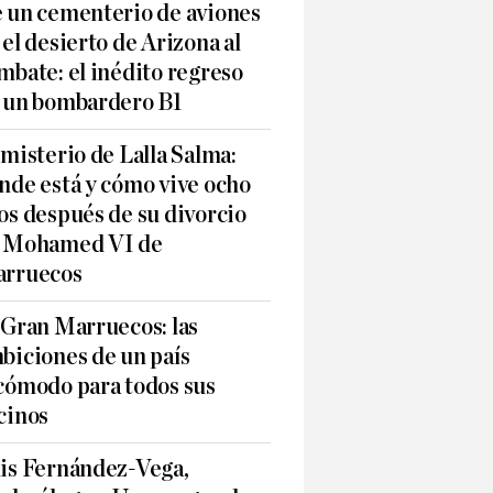
 un cementerio de aviones
 el desierto de Arizona al
mbate: el inédito regreso
 un bombardero B1
 misterio de Lalla Salma:
nde está y cómo vive ocho
os después de su divorcio
 Mohamed VI de
rruecos
 Gran Marruecos: las
biciones de un país
cómodo para todos sus
cinos
is Fernández-Vega,