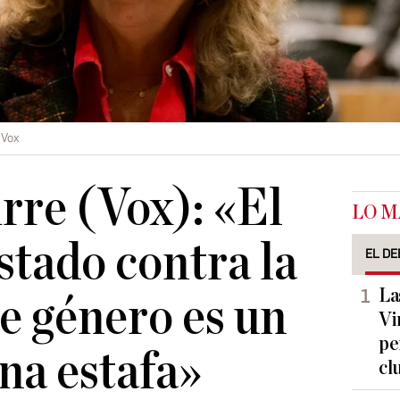
Vox
rre (Vox): «El
LO M
stado contra la
EL DE
La
de género es un
Vi
pe
una estafa»
cl