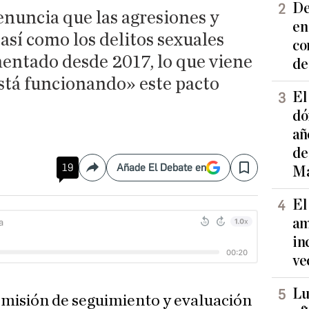
De
enuncia que las agresiones y
en
 así como los delitos sexuales
co
mentado desde 2017, lo que viene
de
está funcionando» este pacto
El
dó
añ
de
19
Añade El Debate en
Ma
Compartir
Save
El
am
in
ve
Lu
omisión de seguimiento y evaluación