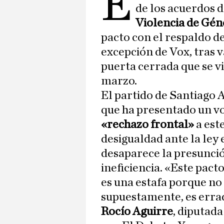
E
de los acuerdos 
Violencia de Gé
pacto con el respaldo d
excepción de Vox, tras v
puerta cerrada que se v
marzo.
El partido de Santiago 
que ha presentado un vo
«rechazo frontal»
a est
desigualdad ante la ley
desaparece la presunción
ineficiencia. «Este pacto
es una estafa porque no
supuestamente, es errad
Rocío Aguirre
, diputad