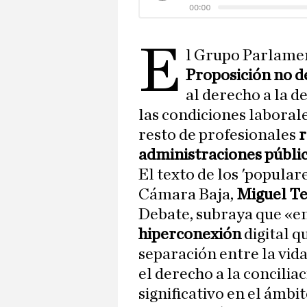
E
l Grupo Parlame
Proposición no d
al derecho a la d
las condiciones laborale
resto de profesionales
r
administraciones públi
El texto de los 'popular
Cámara Baja,
Miguel Te
Debate, subraya que «en
hiperconexión
digital 
separación entre la vida
el derecho a la concilia
significativo en el ámb