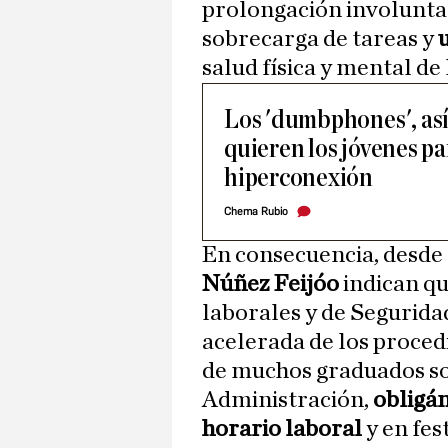
prolongación involuntar
sobrecarga de tareas y
salud física y mental de
Los 'dumbphones', así
quieren los jóvenes pa
hiperconexión
Chema Rubio
En consecuencia, desde
Núñez Feijóo
indican qu
laborales y de Seguridad
acelerada de los proced
de muchos graduados soc
Administración,
obligán
horario laboral
y en fes