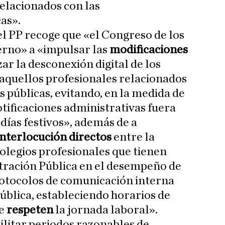
relacionados con las
as».
del PP recoge que «el Congreso de los
erno» a «impulsar las
modificaciones
ar la desconexión digital de los
 aquellos profesionales relacionados
 públicas, evitando, en la medida de
notificaciones administrativas fuera
 días festivos», además de a
interlocución directos
entre la
Colegios profesionales que tienen
tración Pública en el desempeño de
rotocolos de comunicación interna
ública, estableciendo horarios de
ue
respeten
la jornada laboral».
ilitar periodos razonables de