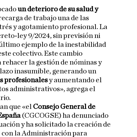
vocado
un deterioro de su salud y
brecarga de trabajo una de las
strés y agotamiento profesional. La
eto-ley 9/2024, sin previsión ni
l último ejemplo de la inestabilidad
este colectivo. Este cambio
 rehacer la gestión de nóminas y
plazo inasumible, generando un
s profesionales
y aumentando el
os administrativos», agrega el
io.
an que «el
Consejo General de
España
(CGCOGSE) ha denunciado
ación y ha solicitado la creación de
 con la Administración para