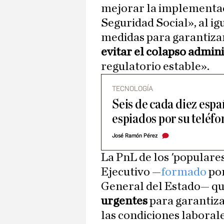
mejorar la implementac
Seguridad Social», al i
medidas para garantizar 
evitar el colapso admini
regulatorio estable».
TECNOLOGÍA
Seis de cada diez espa
espiados por su teléfo
José Ramón Pérez
La PnL de los 'populares
Ejecutivo —
formado
po
General del Estado— qu
urgentes
para garantiza
las condiciones laborale