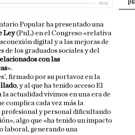
pl
ntario Popular ha presentado una
e Ley
(PnL) en el Congreso «relativa
esconexión digital y a las mejoras de
s de los graduados sociales y del
elacionados con las
cas
».
es', firmado por su portavoz en la
llado
, y al que ha tenido acceso El
 la actualidad vivimos en una era de
que complica cada vez más la
 profesional y personal dificultando
ción», algo que «ha tenido un impacto
ito laboral, generando una