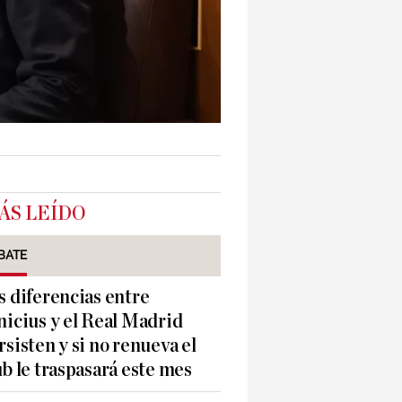
ÁS LEÍDO
BATE
s diferencias entre
nicius y el Real Madrid
rsisten y si no renueva el
ub le traspasará este mes