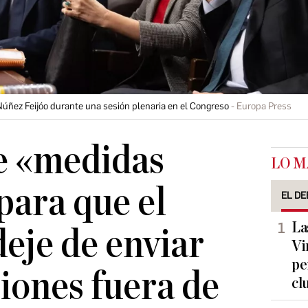
Núñez Feijóo durante una sesión plenaria en el Congreso
Europa Press
e «medidas
LO M
para que el
EL DE
La
deje de enviar
Vi
pe
ones fuera de
cl