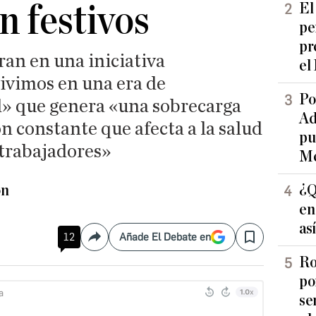
n festivos
El
pe
pr
ran en una iniciativa
el
ivimos en una era de
Po
l» que genera «una sobrecarga
Ad
ón constante que afecta a la salud
pu
s trabajadores»
Me
ón
¿Q
en
as
12
Añade El Debate en
Compartir
Save
Ro
po
se