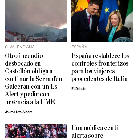
C. VALENCIANA
ESPAÑA
Otro incendio
España restablece los
desbocado en
controles fronterizos
Castellón obliga a
para los viajeros
confinar la Serra d’en
procedentes de Italia
Galceran con un Es-
El Debate
Alert y pedir con
urgencia a la UME
Jaume Lita Albert
Una médica ceutí
alerta sobre