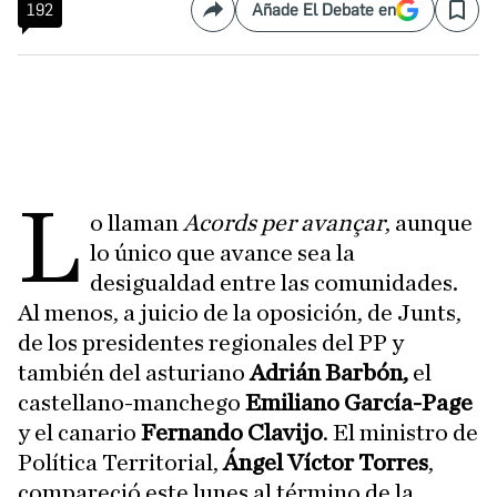
192
Añade El Debate en
Compartir
Save
L
o llaman
Acords per avançar
, aunque
lo único que avance sea la
desigualdad entre las comunidades.
Al menos, a juicio de la oposición, de Junts,
de los presidentes regionales del PP y
también del asturiano
Adrián Barbón,
el
castellano-manchego
Emiliano García-Page
y el canario
Fernando Clavijo
. El ministro de
Política Territorial,
Ángel Víctor Torres
,
compareció este lunes al término de la