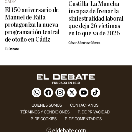
CÁDIZ
Castilla-La Mancha
El 150 aniversario de
incapaz de frenar la
Manuel de Falla
siniestralidad laboral
protagoniza la nueva
que deja 26 víctimas
programación teatral
en lo que va de 2026
de otoño en Cádiz
César Sánchez Gómez
El Debate
QUIÉNES SOMOS
CONTÁCTANOS
TÉRMINOS Y CONDICIONES
P. DE PRIVACIDAD
P. DE COOKIES
P. DE COMENTARIOS
© eldebate.com