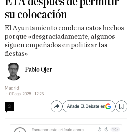
ETA después de permitir
su colocación
El Ayuntamiento condena estos hechos
porque «desgraciadamente, algunos
siguen empeñados en politizar las
fiestas»
Pablo Ojer
Madrid
07 ago. 2025 - 12:23
3
Añade El Debate en
Compartir
Save