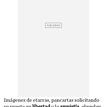
Imágenes de etarras, pancartas solicitando
su puesta en
libertad
o la
amnistía
, abundan