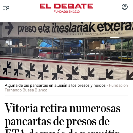
FUNDADO EN 1910
Menú
INICIA
SESIÓ
Alguna de las pancartas en alusión a los presos y huidos
Fundación
Fernando Buesa Blanco
Vitoria retira numerosas
pancartas de presos de