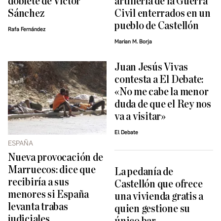
doblete de Víctor
artillería de la Guerra
Sánchez
Civil enterrados en un
pueblo de Castellón
Rafa Fernández
Marian M. Borja
Juan Jesús Vivas
contesta a El Debate:
«No me cabe la menor
duda de que el Rey nos
va a visitar»
El Debate
ESPAÑA
Nueva provocación de
Marruecos: dice que
La pedanía de
recibiría a sus
Castellón que ofrece
menores si España
una vivienda gratis a
levanta trabas
quien gestione su
judiciales