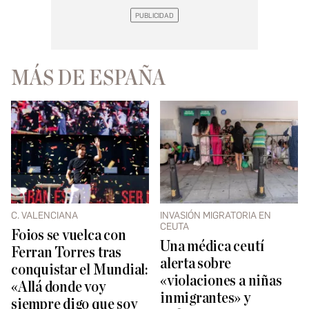
MÁS DE ESPAÑA
C. VALENCIANA
INVASIÓN MIGRATORIA EN
CEUTA
Foios se vuelca con
Una médica ceutí
Ferran Torres tras
alerta sobre
conquistar el Mundial:
«violaciones a niñas
«Allá donde voy
inmigrantes» y
siempre digo que soy