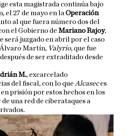
rige esta magistrada continúa bajo
n, el 27 de mayo en la
Operación
junto al que fuera número dos del
 con el Gobierno de
Mariano Rajoy
,
 será juzgado en abril por el caso
Álvaro Martín,
Valyrio
, que fue
 después de ser extraditado desde
drián M.
, excarcelado
as del fiscal, con lo que
Alcasec
es
en prisión por estos hechos en los
r de una red de ciberataques a
rivados.