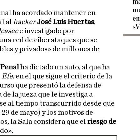
ma
mu
onal ha acordado mantener en
en
al al
hacker
José Luis Huertas
,
«V
lcasec
e investigado por
una red de ciberataques que se
bles y privados» de millones de
 Penal
ha dictado un auto, al que ha
a
Efe
, en el que sigue el criterio de la
curso que presentó la defensa de
de la jueza que le investiga a
se al tiempo transcurrido desde que
l 29 de mayo) y los motivos de
os, la Sala considera que el
riesgo de
ado».