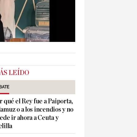
ÁS LEÍDO
BATE
r qué el Rey fue a Paiporta,
amuz o a los incendios y no
ede ir ahora a Ceuta y
lilla