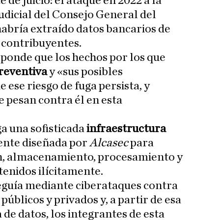
 de juicio: el ataque en 2022 a la
dicial del Consejo General del
habría extraído datos bancarios de
 contribuyentes.
sponde que los hechos por los que
preventiva
y «sus posibles
ese riesgo de fuga persista, y
e pesan contra él en esta
ga una sofisticada
infraestructura
nte diseñada por
Alcasec
para
n, almacenamiento, procesamiento y
tenidos ilícitamente.
eguía mediante ciberataques contra
úblicos y privados y, a partir de esa
de datos, los integrantes de esta