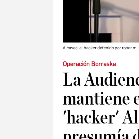
Alcasec, el hacker detenido por robar mi
Operación Borraska
La Audienc
mantiene e
'hacker' A
presumía d