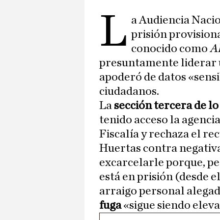
L
a Audiencia Naci
prisión provision
conocido como
A
presuntamente liderar 
apoderó de datos «sensi
ciudadanos.
La
sección tercera de lo
tenido acceso la agenci
Fiscalía y rechaza el re
Huertas contra negativa 
excarcelarle porque, pe
está en prisión (desde e
arraigo personal alegad
fuga
«sigue siendo elev