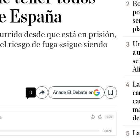
Ro
de España
po
se
pl
urrido desde que está en prisión,
el riesgo de fuga «sigue siendo
Un
a 
se
Al
La
ca
0
Añade El Debate en
Compartir
Save
ca
má
de
La