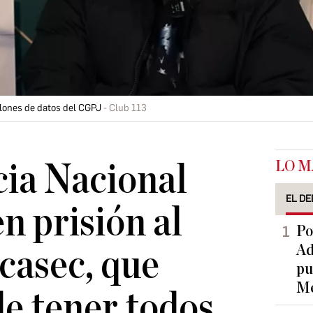
llones de datos del CGPJ
Club 113
LO M
ia Nacional
EL DE
n prisión al
Po
Ad
lcasec, que
pu
Me
e tener todos