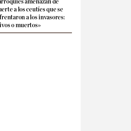
rroquíes amenazan de
erte a los ceutíes que se
frentaron a los invasores:
ivos o muertos»