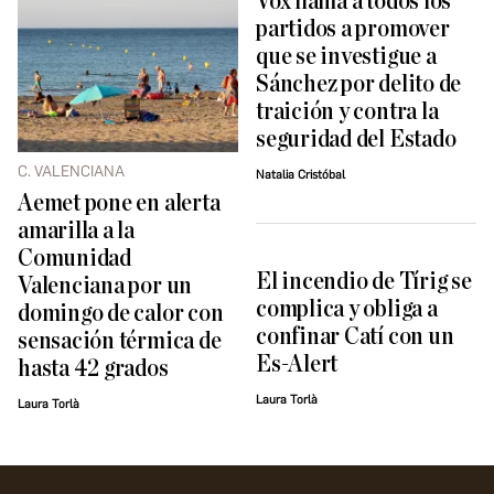
Vox llama a todos los
partidos a promover
que se investigue a
Sánchez por delito de
traición y contra la
seguridad del Estado
C. VALENCIANA
Natalia Cristóbal
Aemet pone en alerta
amarilla a la
Comunidad
El incendio de Tírig se
Valenciana por un
complica y obliga a
domingo de calor con
confinar Catí con un
sensación térmica de
Es-Alert
hasta 42 grados
Laura Torlà
Laura Torlà