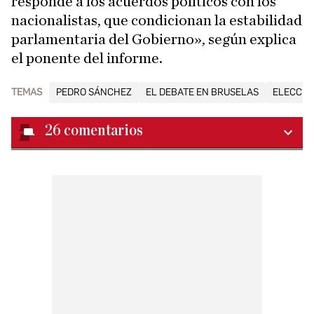
responde a los acuerdos políticos con los
nacionalistas, que condicionan la estabilidad
parlamentaria del Gobierno», según explica
el ponente del informe.
TEMAS
PEDRO SÁNCHEZ
EL DEBATE EN BRUSELAS
ELECCIO
26
comentarios