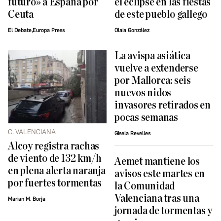
futuro» a España por
el eclipse en las fiestas
Ceuta
de este pueblo gallego
El Debate,Europa Press
Olaia González
La avispa asiática
vuelve a extenderse
por Mallorca: seis
nuevos nidos
invasores retirados en
pocas semanas
C. VALENCIANA
Gisela Revelles
Alcoy registra rachas
de viento de 132 km/h
Aemet mantiene los
en plena alerta naranja
avisos este martes en
por fuertes tormentas
la Comunidad
Valenciana tras una
Marian M. Borja
jornada de tormentas y