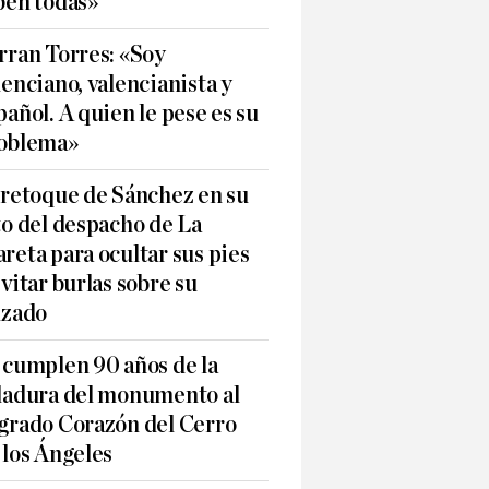
ben todas»
rran Torres: «Soy
lenciano, valencianista y
pañol. A quien le pese es su
oblema»
 retoque de Sánchez en su
to del despacho de La
reta para ocultar sus pies
evitar burlas sobre su
lzado
 cumplen 90 años de la
ladura del monumento al
grado Corazón del Cerro
 los Ángeles