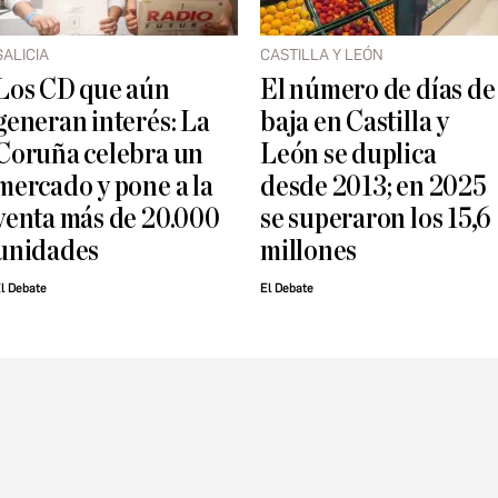
GALICIA
CASTILLA Y LEÓN
Los CD que aún
El número de días de
generan interés: La
baja en Castilla y
Coruña celebra un
León se duplica
mercado y pone a la
desde 2013; en 2025
venta más de 20.000
se superaron los 15,6
unidades
millones
l Debate
El Debate