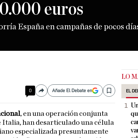
0.000 euros
orría España en campañas de pocos días
LO M
0
Añade El Debate en
EL DE
Compartir
Save
Un
acional
, en una operación conjunta
qu
ca
e Italia, han desarticulado una célula
va
aliano especializada presuntamente