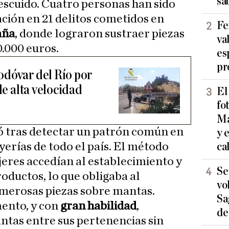
sa
descuido. Cuatro personas han sido
ación en 21 delitos cometidos en
Fe
aña
, donde lograron sustraer piezas
va
.000 euros.
es
pr
dóvar del Río por
de alta velocidad
El
fo
Ma
ció tras detectar un patrón común en
y 
yerías de todo el país. El método
ca
jeres accedían al establecimiento y
Se
roductos, lo que obligaba al
vo
merosas piezas sobre mantas.
Sa
ento, y con
gran habilidad
,
de
ntas entre sus pertenencias sin