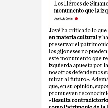
Los Héroes de Simancas
monumento que la izqu
José Luis Orella
Jové ha criticado lo qu
en materia cultural
y ha
preservar el patrimoni
los gijoneses no pueden
este monumento que r
izquierda apuesta por l
nosotros defendemos su
mirar al futuro». Ademá
que, en su opinión, sup
promueven reconocimien
«
Resulta contradictorio
como Patrimonio de la 