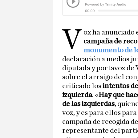
V
ox ha anunciado 
campaña de recog
monumento de lo
declaración a medios j
diputada y portavoz de 
sobre el arraigo del con
criticado los
intentos de
izquierda
. «
Hay que hace
de las izquierdas
, quien
voz, y es para ellos pa
campaña de recogida de 
representante del part