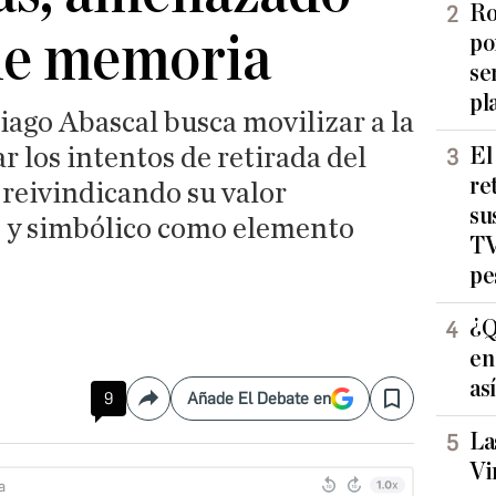
Ro
 de memoria
po
se
pl
ago Abascal busca movilizar a la
r los intentos de retirada del
El
re
 reivindicando su valor
su
co y simbólico como elemento
TV
pe
¿Q
en
as
9
Añade El Debate en
Compartir
Save
La
Vi