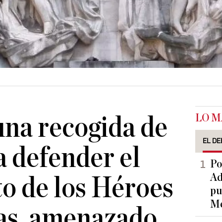
LO M
una recogida de
EL DE
a defender el
Po
Ad
 de los Héroes
pu
Me
as, amenazado