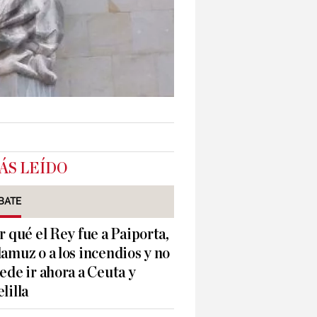
ÁS LEÍDO
BATE
r qué el Rey fue a Paiporta,
amuz o a los incendios y no
ede ir ahora a Ceuta y
lilla