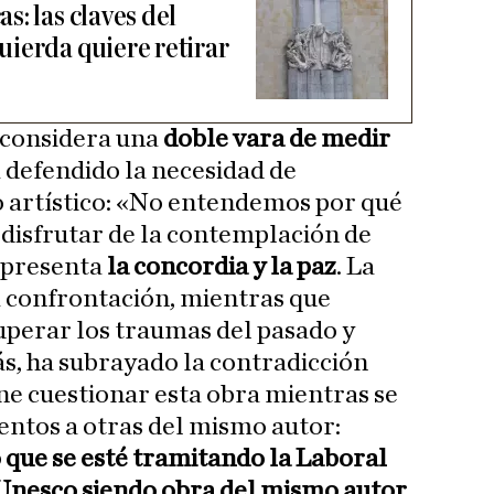
: las claves del
ierda quiere retirar
e considera una
doble vara de medir
 defendido la necesidad de
o artístico: «No entendemos por qué
 disfrutar de la contemplación de
epresenta
la concordia y la paz
. La
a confrontación, mientras que
perar los traumas del pasado y
s, ha subrayado la contradicción
one cuestionar esta obra mientras se
tos a otras del mismo autor:
 que se esté tramitando la Laboral
Unesco siendo obra del mismo autor
.