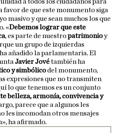
unidad a todos los ciudadanos para
a favor de que este monumento siga
yo masivo y que sean muchos los que
o. «
Debemos lograr que este
ca
, es parte de nuestro
patrimonio
y
rque un grupo de izquierdas
, ha añadido la parlamentaria. El
Junta
Javier Jové
también ha
tico y simbólico
del monumento,
as expresiones que no transmiten
uí lo que tenemos es un conjunto
te belleza, armonía, convivencia y
argo, parece que a algunos les
no les incomodan otros mensajes
n», ha afirmado.