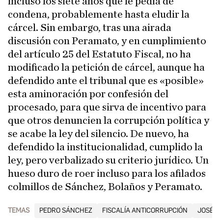
incluso los siete años que le pedía de
condena, probablemente hasta eludir la
cárcel. Sin embargo, tras una airada
discusión con Peramato, y en cumplimiento
del artículo 25 del Estatuto Fiscal, no ha
modificado la petición de cárcel, aunque ha
defendido ante el tribunal que es «posible»
esta aminoración por confesión del
procesado, para que sirva de incentivo para
que otros denuncien la corrupción política y
se acabe la ley del silencio. De nuevo, ha
defendido la institucionalidad, cumplido la
ley, pero verbalizado su criterio jurídico. Un
hueso duro de roer incluso para los afilados
colmillos de Sánchez, Bolaños y Peramato.
TEMAS
PEDRO SÁNCHEZ
FISCALÍA ANTICORRUPCIÓN
JOSÉ L