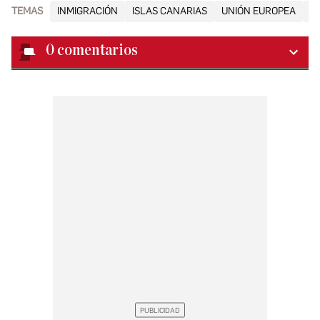
TEMAS
INMIGRACIÓN
ISLAS CANARIAS
UNIÓN EUROPEA
E
0
comentarios