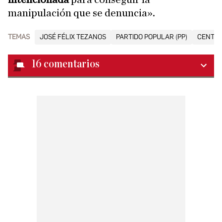
manipulación que se denuncia».
TEMAS
JOSÉ FÉLIX TEZANOS
PARTIDO POPULAR (PP)
CENTRO
16
comentarios