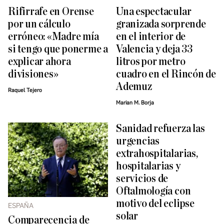
Rifirrafe en Orense
Una espectacular
por un cálculo
granizada sorprende
erróneo: «Madre mía
en el interior de
si tengo que ponerme a
Valencia y deja 33
explicar ahora
litros por metro
divisiones»
cuadro en el Rincón de
Ademuz
Raquel Tejero
Marian M. Borja
Sanidad refuerza las
urgencias
extrahospitalarias,
hospitalarias y
servicios de
Oftalmología con
motivo del eclipse
ESPAÑA
solar
Comparecencia de