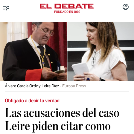
FUNDADO EN 1910
Menú
INICIA
SESIÓ
Álvaro García Ortiz y Leire Díez
Europa Press
Obligado a decir la verdad
Las acusaciones del caso
Leire piden citar como