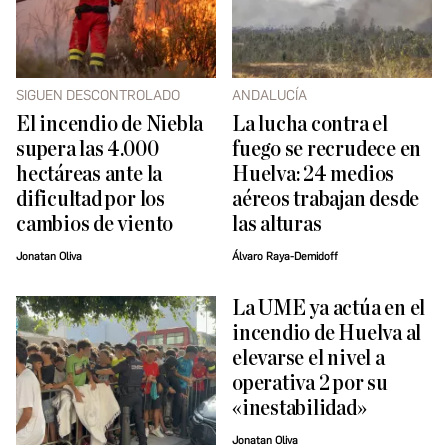
SIGUEN DESCONTROLADO
ANDALUCÍA
El incendio de Niebla
La lucha contra el
supera las 4.000
fuego se recrudece en
hectáreas ante la
Huelva: 24 medios
dificultad por los
aéreos trabajan desde
cambios de viento
las alturas
Jonatan Oliva
Álvaro Raya-Demidoff
La UME ya actúa en el
incendio de Huelva al
elevarse el nivel a
operativa 2 por su
«inestabilidad»
Jonatan Oliva