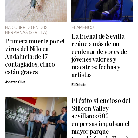
HA OCURRIDO EN DOS
FLAMENCO
HERMANAS (SEVILLA)
La Bienal de Sevilla
Primera muerte por el
reúne a más de un
virus del Nilo en
centenar de voces de
Andalucía: de 17
jóvenes valores y
contagiados, cinco
maestros: fechas y
están graves
artistas
Jonatan Oliva
El Debate
El éxito silencioso del
Silicon Valley
sevillano: 602
empresas impulsan el
mayor parque