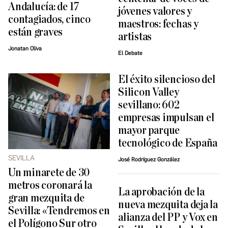
Andalucía: de 17
jóvenes valores y
contagiados, cinco
maestros: fechas y
están graves
artistas
Jonatan Oliva
El Debate
El éxito silencioso del
Silicon Valley
sevillano: 602
empresas impulsan el
mayor parque
tecnológico de España
SEVILLA
José Rodríguez González
Un minarete de 30
metros coronará la
La aprobación de la
gran mezquita de
nueva mezquita deja la
Sevilla: «Tendremos en
alianza del PP y Vox en
el Polígono Sur otro