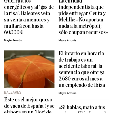
Guerra a los
La entidad
energéticos y al 'gas de
independentista que
la risa': Baleares veta
pide entregar Ceuta y
su venta a menores y
Melilla: «No aportan
multará con hasta
nada a la metrópoli;
60.000 €
sólo chupan recursos»
Mayte Amorós
Mayte Amorós
El infarto en horario
de trabajo es un
accidente laboral: la
sentencia que otorga
2.680 euros al mes a
un empleado de Ibiza
BALEARES
Mayte Amorós
Éste es el mejor queso
de vaca de España (y se
«Si hablas, mato a tus
elabora en un 'lloc' de