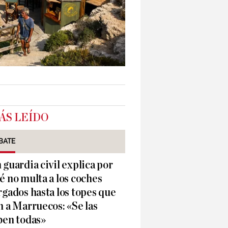
ÁS LEÍDO
BATE
 guardia civil explica por
é no multa a los coches
rgados hasta los topes que
n a Marruecos: «Se las
ben todas»