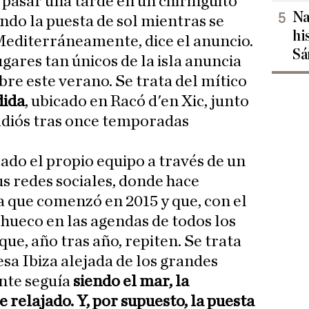
pasar una tarde en un chiringuito
Na
endo la puesta de sol mientras se
hi
Mediterráneamente, dice el anuncio.
Sá
ugares tan únicos de la isla anuncia
abre este verano. Se trata del mítico
dida
, ubicado en Racó d'en Xic, junto
adiós tras once temporadas
ado el propio equipo a través de un
s redes sociales, donde hace
 que comenzó en 2015 y que, con el
o hueco en las agendas de todos los
a que, año tras año, repiten. Se trata
esa Ibiza alejada de los grandes
nte seguía
siendo el mar, la
 relajado. Y, por supuesto, la puesta