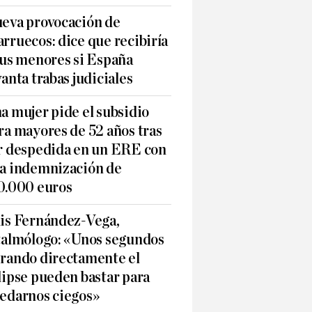
eva provocación de
rruecos: dice que recibiría
sus menores si España
vanta trabas judiciales
a mujer pide el subsidio
ra mayores de 52 años tras
r despedida en un ERE con
a indemnización de
0.000 euros
is Fernández-Vega,
talmólogo: «Unos segundos
rando directamente el
lipse pueden bastar para
edarnos ciegos»