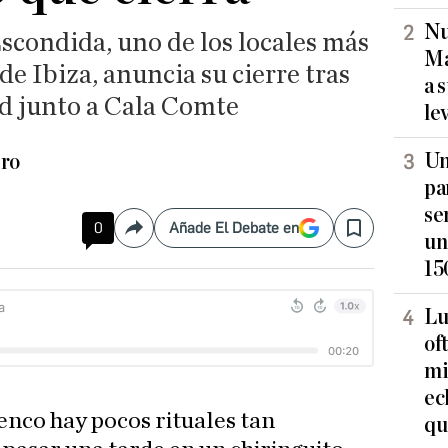
Nu
scondida, uno de los locales más
Ma
de Ibiza, anuncia su cierre tras
a 
ad junto a Cala Comte
le
Un
ero
pa
se
0
Añade El Debate en
Compartir
Save
un
15
Lu
of
mi
ec
cenco hay pocos rituales tan
qu