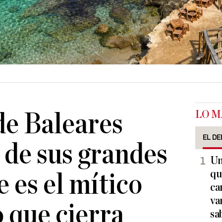
LO M
de Baleares
EL DE
 de sus grandes
Un
qu
e es el mítico
ca
va
o que cierra
sa