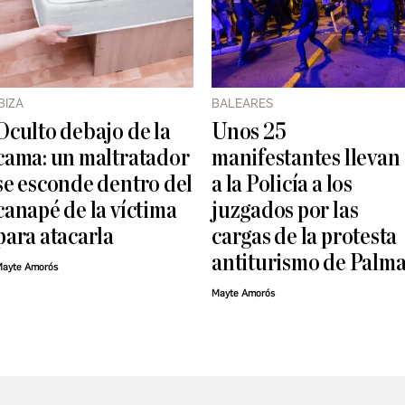
IBIZA
BALEARES
Oculto debajo de la
Unos 25
cama: un maltratador
manifestantes llevan
se esconde dentro del
a la Policía a los
canapé de la víctima
juzgados por las
para atacarla
cargas de la protesta
antiturismo de Palm
ayte Amorós
Mayte Amorós