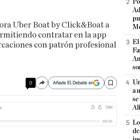
Po
Ad
pu
ora Uber Boat by Click&Boat a
Me
permitiendo contratar en la app
El
caciones con patrón profesional
Fa
An
so
Un
0
Añade El Debate en
Compartir
Save
a 
se
Al
Lo
de
in