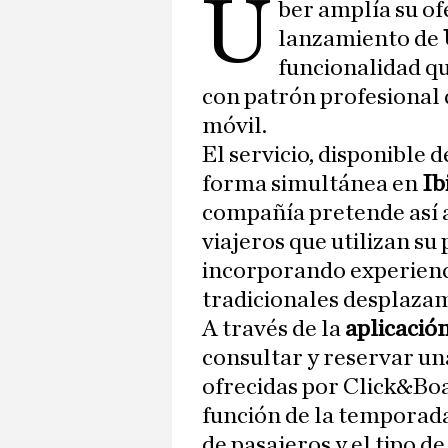
U
ber amplía su ofe
lanzamiento de
funcionalidad qu
con patrón profesional 
móvil.
El servicio, disponible 
forma simultánea en
Ib
compañía pretende así a
viajeros que utilizan su
incorporando experienc
tradicionales desplaza
A través de la
aplicació
consultar y reservar u
ofrecidas por Click&Boat
función de la temporada
de pasajeros y el tipo de