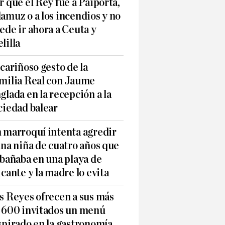
r qué el Rey fue a Paiporta,
amuz o a los incendios y no
ede ir ahora a Ceuta y
lilla
 cariñoso gesto de la
milia Real con Jaume
glada en la recepción a la
ciedad balear
 marroquí intenta agredir
una niña de cuatro años que
 bañaba en una playa de
icante y la madre lo evita
s Reyes ofrecen a sus más
 600 invitados un menú
spirado en la gastronomía