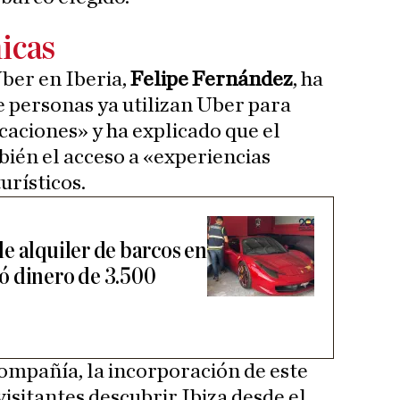
icas
Uber en Iberia,
Felipe Fernández
, ha
 personas ya utilizan Uber para
aciones» y ha explicado que el
mbién el acceso a «experiencias
urísticos.
e alquiler de barcos en
ó dinero de 3.500
ompañía, la incorporación de este
visitantes descubrir Ibiza desde el