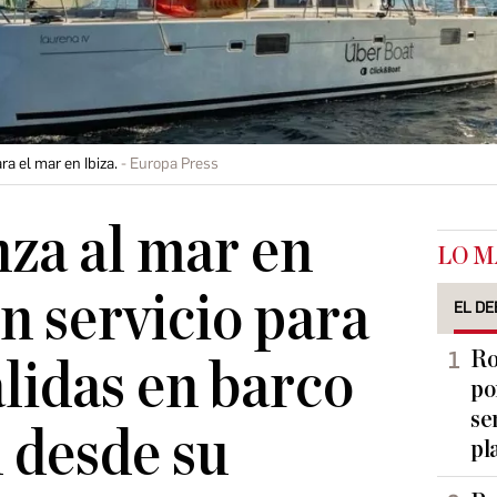
ra el mar en Ibiza.
Europa Press
nza al mar en
LO M
n servicio para
EL DE
Ro
alidas en barco
po
se
 desde su
pl