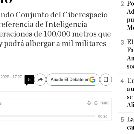
Po
Ad
ando Conjunto del Ciberespacio
pu
referencia de Inteligencia
Me
operaciones de 100.000 metros que
El
y podrá albergar a mil militares
Fa
An
so
 2026 - 17:27
5
Añade El Debate en
Un
Compartir
Save
a 
se
Al
La
ca