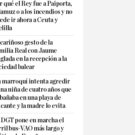
r qué el Rey fue a Paiporta,
amuz o a los incendios y no
ede ir ahora a Ceuta y
lilla
 cariñoso gesto de la
milia Real con Jaume
glada en la recepción a la
ciedad balear
 marroquí intenta agredir
una niña de cuatro años que
 bañaba en una playa de
icante y la madre lo evita
 DGT pone en marcha el
rril bus-VAO más largo y