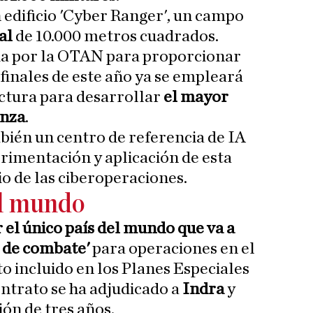
edificio 'Cyber Ranger', un campo
ual
de 10.000 metros cuadrados.
da por la OTAN para proporcionar
 finales de este año ya se empleará
uctura para desarrollar
el mayor
anza
.
ién un centro de referencia de IA
erimentación y aplicación de esta
o de las ciberoperaciones.
el mundo
 el único país del mundo que va a
a de combate'
para operaciones en el
o incluido en los Planes Especiales
ntrato se ha adjudicado a
Indra
y
ión de tres años.