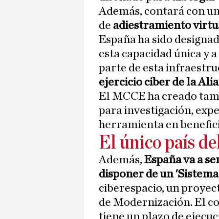
Además, contará con un 
de
adiestramiento virt
España ha sido designa
esta capacidad única y a
parte de esta infraestr
ejercicio ciber de la Ali
El MCCE ha creado tamb
para investigación, exp
herramienta en benefici
El único país d
Además,
España va a ser
disponer de un 'Sistem
ciberespacio, un proyect
de Modernización. El co
tiene un plazo de ejecuc