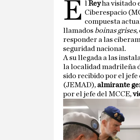
E
l
Rey
ha visitado
Ciberespacio (MC
compuesta actual
llamados
boinas grises
,
responder a las ciberam
seguridad nacional.
A su llegada a las insta
la localidad madrileña 
sido recibido por el jef
(JEMAD),
almirante ge
por el jefe del MCCE,
vi