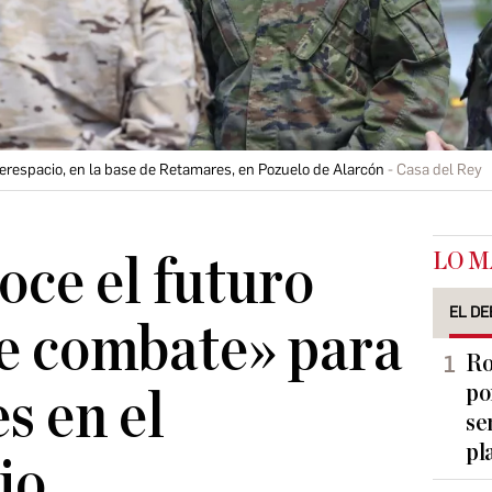
erespacio, en la base de Retamares, en Pozuelo de Alarcón
Casa del Rey
LO M
oce el futuro
EL DE
e combate» para
Ro
po
s en el
se
pl
io