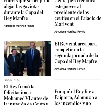
Harris que se ocupa de
Ceuta, pero recibirá
alejar las gaviotas
este jueves al
durante la Copa del
presidente de los
Rey Mapfre
ceutíes en el Palacio de
Marivent
Almudena Martínez-Fornés
Almudena Martínez-Fornés
El Rey embarca para
competir en la
segunda jornada de la
Copa del Rey Mapfre
Almudena Martínez-Fornés
CASA REAL
El Rey firmó la
Por qué el Rey fue a
felicitación a
Paiporta, Adamuz o a
Mohamed VI antes de
los incendios y no
la invasión de Ceuta y