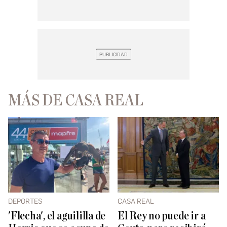
MÁS DE CASA REAL
DEPORTES
CASA REAL
'Flecha', el aguililla de
El Rey no puede ir a