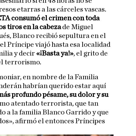
sesinarlo si en 48 horas no se
resos etarras a las cárceles vascas.
TA consumó el crimen con toda
s tiros en la cabeza
de Miguel
ués, Blanco recibió sepultura en el
l Príncipe viajó hasta esa localidad
ilia y decir
«¡Basta ya!»
, el grito de
l terrorismo.
moniar, en nombre de la Familia
derán habrían querido estar aquí
más profundo pésame, su dolor y su
imo atentado terrorista, que tan
o a la familia Blanco Garrido y que
dos», afirmó el entonces Príncipes