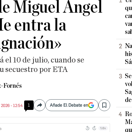
Un
de Miguel Ángel
qu
ca
e entra la
va
sa
ignación»
Na
hi
á el 10 de julio, cuando se
Sá
u secuestro por ETA
Se
vo
z-Fornés
Sa
de
1
Añade El Debate en
. 2026 - 12:54
Compartir
Save
Ro
Ma
qu