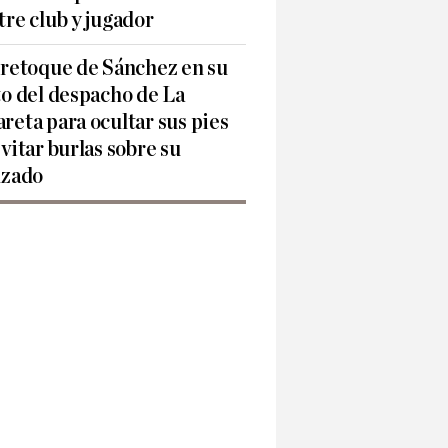
tre club y jugador
 retoque de Sánchez en su
to del despacho de La
reta para ocultar sus pies
evitar burlas sobre su
lzado