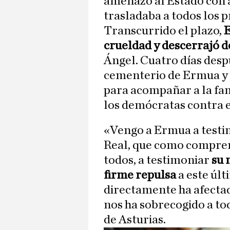
amenazó al Estado con a
trasladaba a todos los p
Transcurrido el plazo,
E
crueldad y descerrajó do
Ángel. Cuatro días desp
cementerio de Ermua y e
para acompañar a la fam
los demócratas contra e
«Vengo a Ermua a testi
Real, que como compren
todos, a testimoniar
su 
firme repulsa
a este últ
directamente ha afectad
nos ha sobrecogido a to
de Asturias.