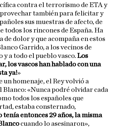
acífica contra el terrorismo de ETA y
aprovechar también para felicitar y
spañoles sus muestras de afecto, de
de todos los rincones de España. Ha
a de dolor y que acompaña en estos
lanco Garrido, a los vecinos de
y a todo el pueblo vasco.
Los
ar, los vascos han hablado con una
ta ya!
»
e un homenaje, el Rey volvió a
l Blanco: «Nunca podré olvidar cada
Como todos los españoles que
ertad, estaba consternado,
o tenía entonces 29 años, la misma
Blanco
cuando lo asesinaron»,