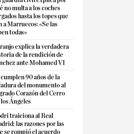
 guardia civil explica por
é no multa a los coches
rgados hasta los topes que
n a Marruecos: «Se las
ben todas»
ranjo explica la verdadera
storia de la rendición de
nchez ante Mohamed VI
 cumplen 90 años de la
ladura del monumento al
grado Corazón del Cerro
 los Ángeles
dri traiciona al Real
drid: las razones por las
e se rompió el acuerdo