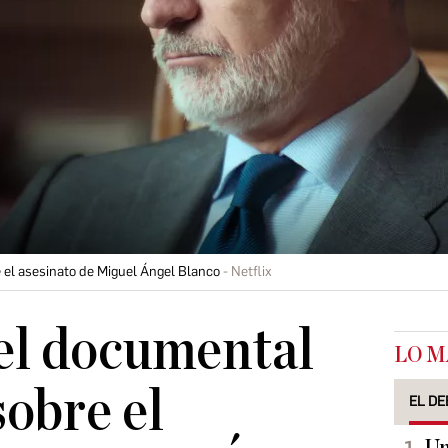
e el asesinato de Miguel Ángel Blanco
Netflix
 el documental
LO M
sobre el
EL DE