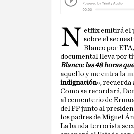
N
etflix emitirá e
sobre el secuest
Blanco por ETA, 
documental lleva por t
Blanco: las 48 horas qu
aquello y me entra la m
indignación
», recuerda 
Como se recordará, Don 
al cementerio de Ermua 
del PP junto al preside
los padres de Miguel Án
La banda terrorista sec