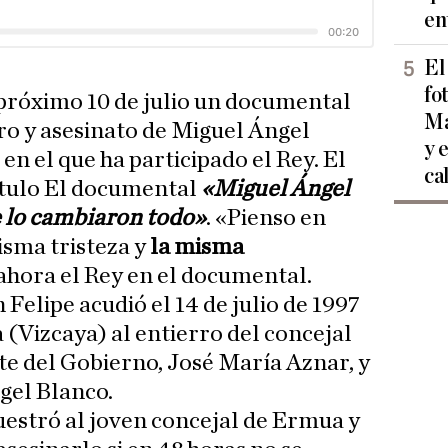
en
El
fo
l próximo 10 de julio un documental
Ma
ro y asesinato de Miguel Ángel
y 
en el que ha participado el Rey. El
ca
ítulo El documental
«Miguel Ángel
e lo cambiaron todo»
. «Pienso en
isma tristeza y
la misma
ahora el Rey en el documental.
Felipe acudió el 14 de julio de 1997
(Vizcaya) al entierro del concejal
nte del Gobierno, José María Aznar, y
gel Blanco.
uestró al joven concejal de Ermua y