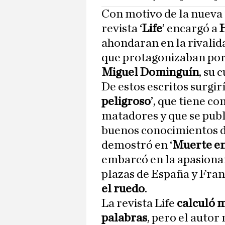
Con motivo de la nueva
revista ‘
Life
’ encargó a
ahondaran en la rivalid
que protagonizaban por
Miguel Dominguín
, su 
De estos escritos surgir
peligroso
’, que tiene c
matadores y que se pub
buenos conocimientos d
demostró en ‘
Muerte en
embarcó en la apasiona
plazas de España y Franc
el ruedo
.
La revista Life
calculó 
palabras
, pero el auto