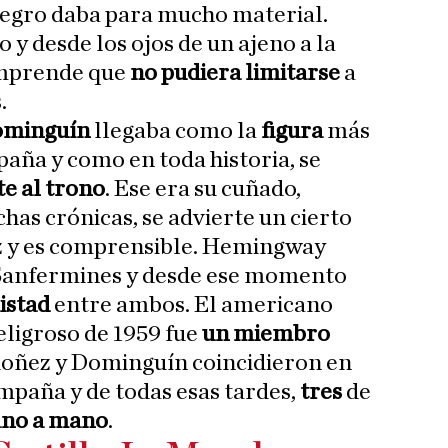
negro daba para mucho material.
y desde los ojos de un ajeno a la
omprende que
no pudiera limitarse
a
.
minguín
llegaba como la
figura
más
paña y como en toda historia, se
te al trono
. Ese era su cuñado,
ichas crónicas, se advierte un cierto
z y es comprensible. Hemingway
 Sanfermines y desde ese momento
istad
entre ambos. El americano
ligroso de 1959 fue
un miembro
doñez y Dominguín coincidieron en
mpaña y de todas esas tardes,
tres
de
no a mano
.