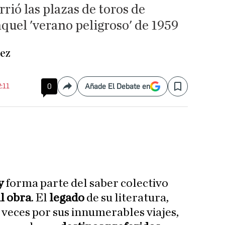
rió las plazas de toros de
quel 'verano peligroso' de 1959
ez
2:11
0
Añade El Debate en
Compartir
Save
y
forma parte del saber colectivo
l obra
. El
legado
de su literatura,
eces por sus innumerables viajes,