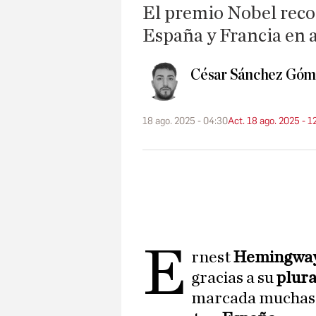
El premio Nobel recor
España y Francia en a
César Sánchez Góm
18 ago. 2025 - 04:30
Act. 18 ago. 2025 - 1
E
rnest
Hemingwa
gracias a su
plura
marcada muchas v