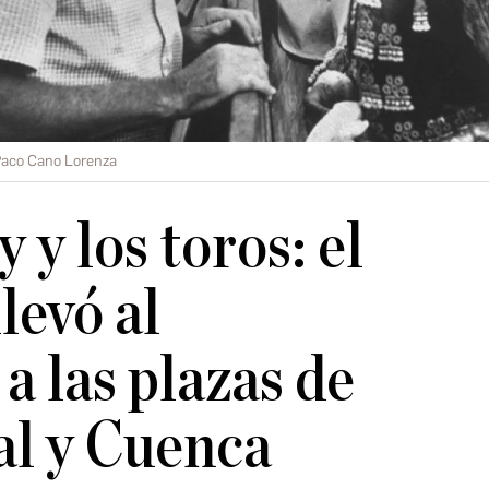
aco Cano Lorenza
y los toros: el
levó al
a las plazas de
al y Cuenca