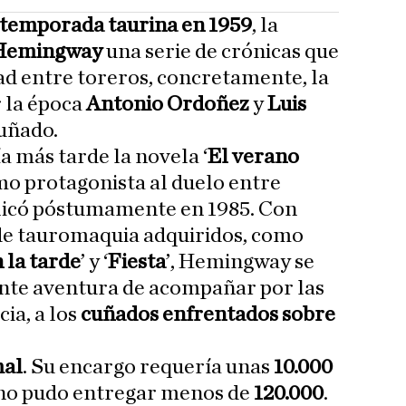
temporada taurina en 1959
, la
Hemingway
una serie de crónicas que
ad entre toreros, concretamente, la
 la época
Antonio Ordoñez
y
Luis
cuñado.
ía más tarde la novela ‘
El verano
omo protagonista al duelo entre
licó póstumamente en 1985. Con
e tauromaquia adquiridos, como
 la tarde
’ y ‘
Fiesta
’, Hemingway se
nte aventura de acompañar por las
ia, a los
cuñados enfrentados sobre
mal
. Su encargo requería unas
10.000
r no pudo entregar menos de
120.000
.