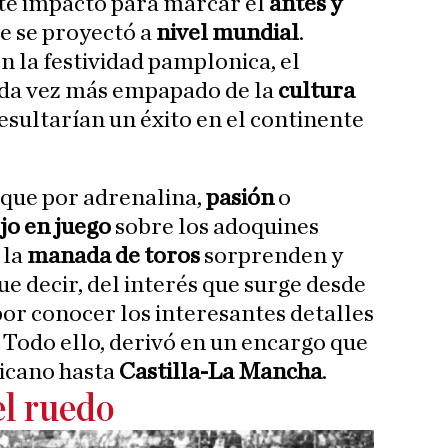
rte impacto para marcar el
antes y
ue se proyectó a
nivel mundial
.
 la festividad pamplonica, el
da vez más empapado de la
cultura
esultarían un éxito en el continente
que por adrenalina,
pasión
o
jo en juego
sobre los adoquines
 la
manada de toros
sorprenden y
que decir, del interés que surge desde
por conocer los interesantes detalles
. Todo ello, derivó en un encargo que
ricano hasta
Castilla-La Mancha
.
el ruedo