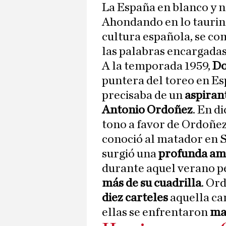
La España en blanco y 
Ahondando en lo taurino 
cultura española, se c
las palabras encargadas
A la temporada 1959,
Do
puntera del toreo en Es
precisaba de un
aspiran
Antonio Ordoñez
. En d
tono a favor de Ordoñe
conoció al matador en
surgió una
profunda am
durante aquel verano pe
más de su cuadrilla
. Or
diez carteles
aquella ca
ellas se enfrentaron
ma