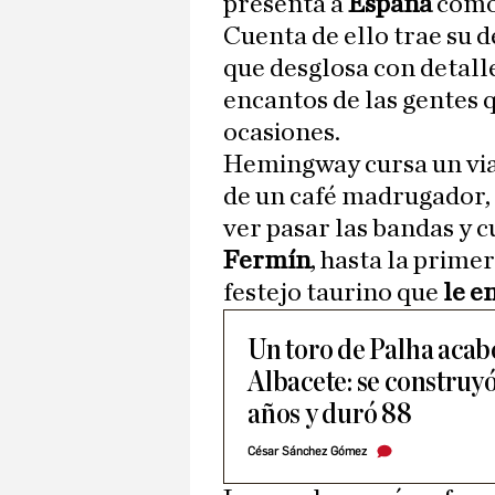
presenta a
España
como
Cuenta de ello trae su de
que desglosa con detall
encantos de las gentes q
ocasiones.
Hemingway cursa un via
de un café madrugador, 
ver pasar las bandas y c
Fermín
, hasta la primer
festejo taurino que
le e
Un toro de Palha acabó
Albacete: se construyó
años y duró 88
César Sánchez Gómez