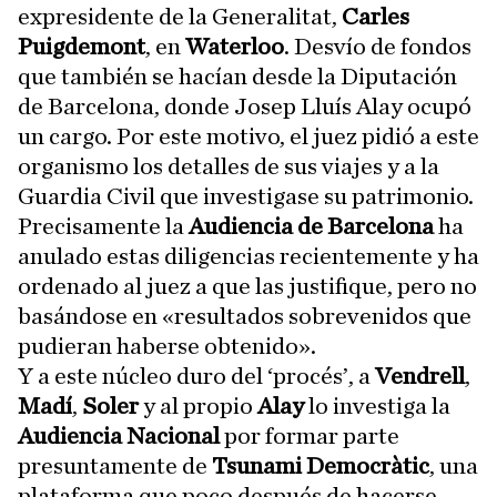
expresidente de la Generalitat,
Carles
Puigdemont
, en
Waterloo
. Desvío de fondos
que también se hacían desde la Diputación
de Barcelona, donde Josep Lluís Alay ocupó
un cargo. Por este motivo, el juez pidió a este
organismo los detalles de sus viajes y a la
Guardia Civil que investigase su patrimonio.
Precisamente la
Audiencia de Barcelona
ha
anulado estas diligencias recientemente y ha
ordenado al juez a que las justifique, pero no
basándose en «resultados sobrevenidos que
pudieran haberse obtenido».
Y a este núcleo duro del ‘procés’, a
Vendrell
,
Madí
,
Soler
y al propio
Alay
lo investiga la
Audiencia Nacional
por formar parte
presuntamente de
Tsunami Democràtic
, una
plataforma que poco después de hacerse