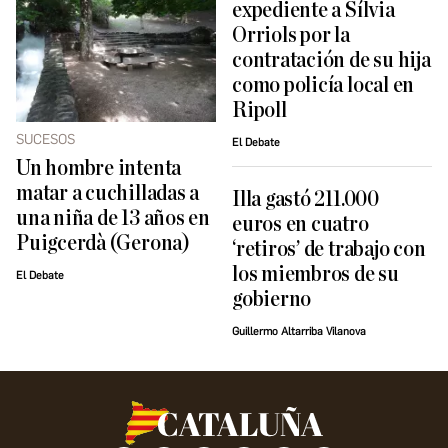
expediente a Sílvia
Orriols por la
contratación de su hija
como policía local en
Ripoll
SUCESOS
El Debate
Un hombre intenta
matar a cuchilladas a
Illa gastó 211.000
una niña de 13 años en
euros en cuatro
Puigcerdà (Gerona)
‘retiros’ de trabajo con
los miembros de su
El Debate
gobierno
Guillermo Altarriba Vilanova