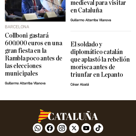
medieval para visitar
en Cataluña
Guillermo Altarriba Vilanova
BARCELONA
Collboni gastará
600.000 euros en una
El soldado y
gran fiesta en la
diplomático catalán
Rambla poco antes de
que aplastó la rebelión
las elecciones
morisca antes de
municipales
triunfar en Lepanto
Guillermo Altarriba Vilanova
César Alcalá