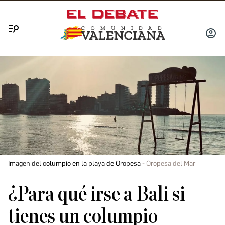
Menú
INICIA
SESIÓ
Imagen del columpio en la playa de Oropesa
Oropesa del Mar
¿Para qué irse a Bali si
tienes un columpio