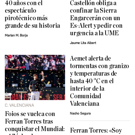
40 años con el
Castellón obliga a
espectáculo
confinar la Sierra
pirotécnico más
Engarcerán con un
grande de su historia
Es-Alert y pedir con
urgencia a la UME
Marian M. Borja
Jaume Lita Albert
Aemet alerta de
tormentas con granizo
y temperaturas de
hasta 40 °C en el
interior de la
Comunidad
Valenciana
C. VALENCIANA
Foios se vuelca con
Nacho Segura
Ferran Torres tras
conquistar el Mundial:
Ferran Torres: «Soy