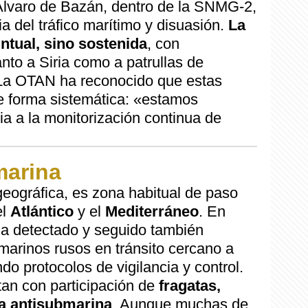
 Álvaro de Bazán, dentro de la SNMG-2,
ia del tráfico marítimo y disuasión.
La
ntual, sino sostenida
, con
nto a Siria como a patrullas de
 La OTAN ha reconocido que estas
e forma sistemática: «estamos
a a la monitorización continua de
marina
geográfica, es zona habitual de paso
el
Atlántico
y el
Mediterráneo
. En
ha detectado y seguido también
arinos rusos en tránsito cercano a
do protocolos de vigilancia y control.
an con participación de
fragatas,
a antisubmarina
. Aunque muchas de