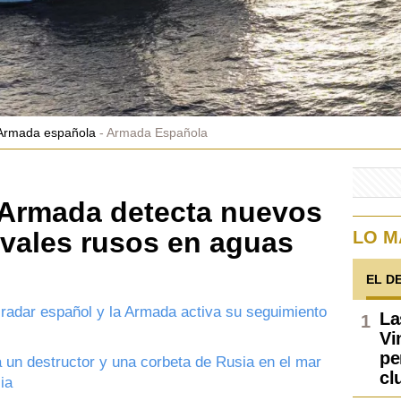
 Armada española
Armada Española
 Armada detecta nuevos
vales rusos en aguas
LO M
EL D
radar español y la Armada activa su seguimiento
La
Vi
pe
 un destructor y una corbeta de Rusia en el mar
cl
ia