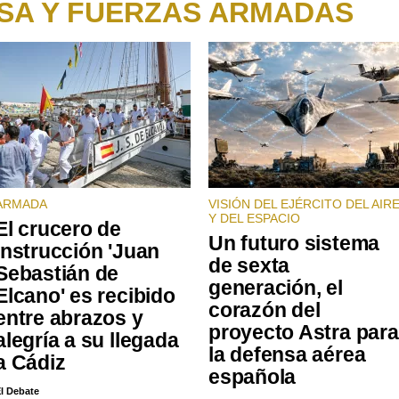
SA Y FUERZAS ARMADAS
ARMADA
VISIÓN DEL EJÉRCITO DEL AIR
Y DEL ESPACIO
El crucero de
Un futuro sistema
instrucción 'Juan
de sexta
Sebastián de
generación, el
Elcano' es recibido
corazón del
entre abrazos y
proyecto Astra para
alegría a su llegada
la defensa aérea
a Cádiz
española
l Debate