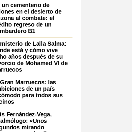
 un cementerio de
iones en el desierto de
izona al combate: el
édito regreso de un
mbardero B1
 misterio de Lalla Salma:
nde está y cómo vive
ho años después de su
vorcio de Mohamed VI de
rruecos
 Gran Marruecos: las
biciones de un país
cómodo para todos sus
cinos
is Fernández-Vega,
talmólogo: «Unos
gundos mirando