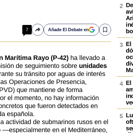
De
av
Ar
in
7
Añade El Debate en
bo
Compartir
Save
El
dó
oc
n Marítima Rayo (P-42)
ha llevado a
di
isión de seguimiento sobre
unidades
Ma
ante su tránsito por aguas de interés
 las Operaciones de Presencia,
El
(OPVD) que mantiene de forma
am
in
or el momento, no hay información
ve
oncretos que fueron detectados en
da española.
Lu
la actividad de submarinos rusos en el
of
se
o —especialmente en el Mediterráneo,