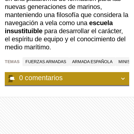
nuevas generaciones de marinos,
manteniendo una filosofía que considera la
navegación a vela como una
escuela
insustituible
para desarrollar el carácter,
el espíritu de equipo y el conocimiento del
medio marítimo.
TEMAS
FUERZAS ARMADAS
ARMADA ESPAÑOLA
MINIST
0
comentarios