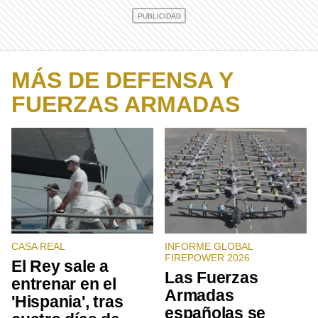
MÁS DE DEFENSA Y
FUERZAS ARMADAS
CASA REAL
INFORME GLOBAL
FIREPOWER 2026
El Rey sale a
Las Fuerzas
entrenar en el
Armadas
'Hispania', tras
españolas se