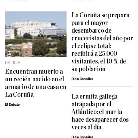
La Coruña se prepara
para el mayor
desembarco de
cruceristas del año por
el eclipse total:
recibirá a 25.000
visitantes, el 10 % de
GALICIA
su población
Encuentran muerto a
un recién nacido en el
Olaia González
armario de una casa en
La Coruña
La ermita gallega
atrapada por el
El Debate
Atlántico: el mar la
hace desaparecer dos
veces al día
Olaia González