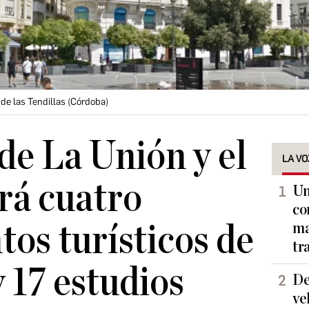
a de las Tendillas (Córdoba)
 de La Unión y el
LA VO
rá cuatro
Un
co
os turísticos de
ma
tr
y 17 estudios
De
ve