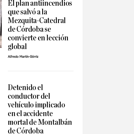
El plan antiincendios
que salvó a la
Mezquita-Catedral
de Córdoba se
convierte en lección
global
Alfredo Martín-Górriz
Detenido el
conductor del
vehículo implicado
en el accidente
mortal de Montalbán
de Córdoba