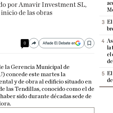
ac
do por Amavir Investment SL,
Mo
 inicio de las obras
El
br
As
0
Añade El Debate en
Compartir
Save
la
el
de
de la Gerencia Municipal de
El
 concede este martes la
de
ntal y de obra al edificio situado en
de las Tendillas, conocido como el de
r haber sido durante décadas sede de
ora.