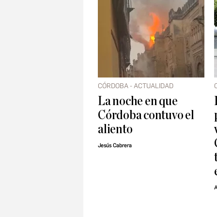
CÓRDOBA - ACTUALIDAD
La noche en que
Córdoba contuvo el
aliento
Jesús Cabrera
A