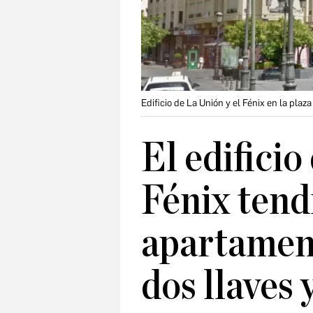
Edificio de La Unión y el Fénix en la plaz
El edificio
Fénix tend
apartament
dos llaves 