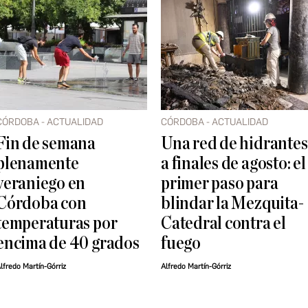
CÓRDOBA - ACTUALIDAD
CÓRDOBA - ACTUALIDAD
Fin de semana
Una red de hidrantes
plenamente
a finales de agosto: el
veraniego en
primer paso para
Córdoba con
blindar la Mezquita-
temperaturas por
Catedral contra el
encima de 40 grados
fuego
lfredo Martín-Górriz
Alfredo Martín-Górriz