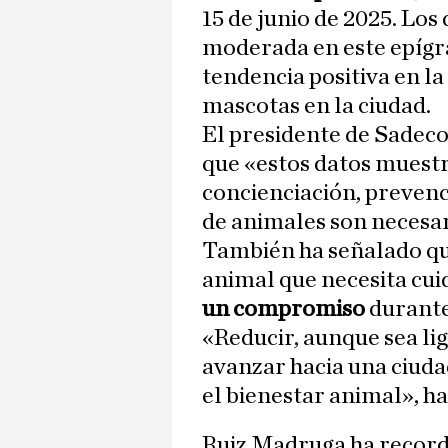
15 de junio de 2025. Los
moderada en este epígra
tendencia positiva en l
mascotas en la ciudad.
El presidente de Sadeco
que «estos datos muestr
concienciación, prevenc
de animales son necesar
También ha señalado que
animal que necesita cui
un compromiso
durante
«Reducir, aunque sea li
avanzar hacia una ciud
el bienestar animal», h
Ruiz Madruga ha recor