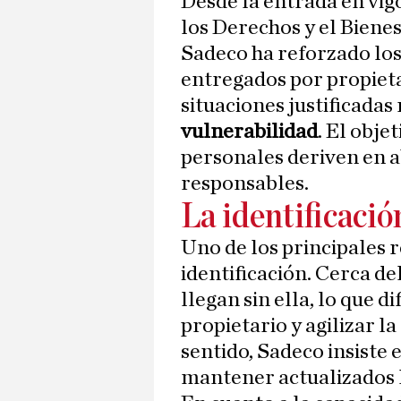
Desde la entrada en vigo
los Derechos y el Bienes
Sadeco ha reforzado los
entregados por propieta
situaciones justificada
vulnerabilidad
. El obje
personales deriven en 
responsables.
La identificaci
Uno de los principales r
identificación. Cerca d
llegan sin ella, lo que d
propietario y agilizar l
sentido, Sadeco insiste 
mantener actualizados lo