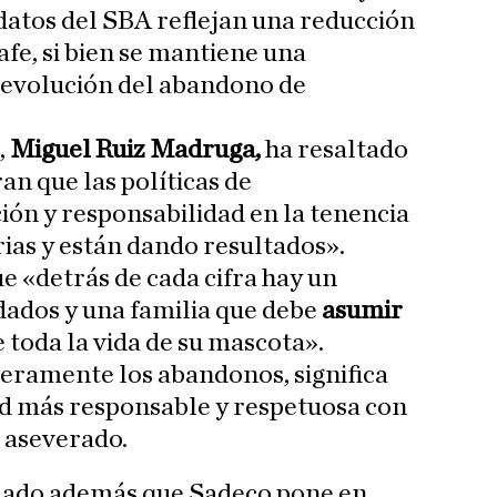
 datos del SBA reflejan una reducción
fe, si bien se mantiene una
a evolución del abandono de
,
Miguel Ruiz Madruga,
ha resaltado
an que las políticas de
ión y responsabilidad en la tenencia
ias y están dando resultados».
 «detrás de cada cifra hay un
dados y una familia que debe
asumir
 toda la vida de su mascota».
geramente los abandonos, significa
ad más responsable y respetuosa con
a aseverado.
dado además que Sadeco pone en