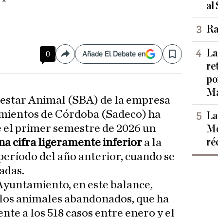
al
Ra
La
0
Añade El Debate en
Compartir
Save
re
po
Ma
enestar Animal (SBA) de la empresa
mientos de Córdoba (Sadeco) ha
La
 el primer semestre de 2026 un
Mo
ré
na cifra ligeramente inferior
a la
período del año anterior, cuando se
adas.
Ayuntamiento, en este balance,
 los animales abandonados, que ha
ente a los 518 casos entre enero y el