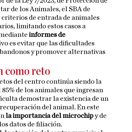
r de la Ley 7/2023, de Protección de
tar de los Animales, el SBA de
 criterios de entrada de animales
rios, limitando estos casos a
s mediante
informes de
tivo es evitar que las dificultades
abandonos y promover alternativas
ón como reto
etos del centro continúa siendo la
el 85% de los animales que ingresan
ificulta demostrar la existencia de un
a recuperación del animal. En este
en
la importancia del microchip
y de
s datos de filiación.