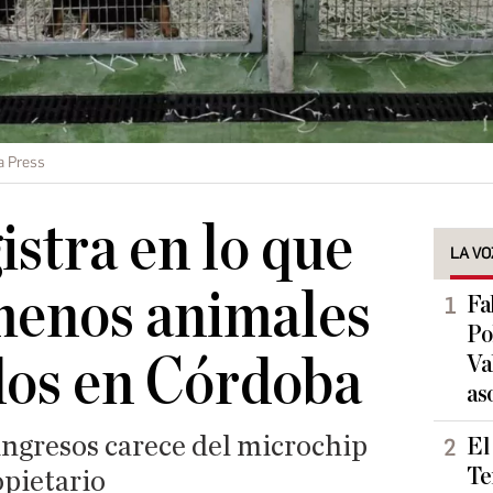
a Press
istra en lo que
LA VO
menos animales
Fa
Po
os en Córdoba
Va
as
ingresos carece del microchip
El
Te
opietario