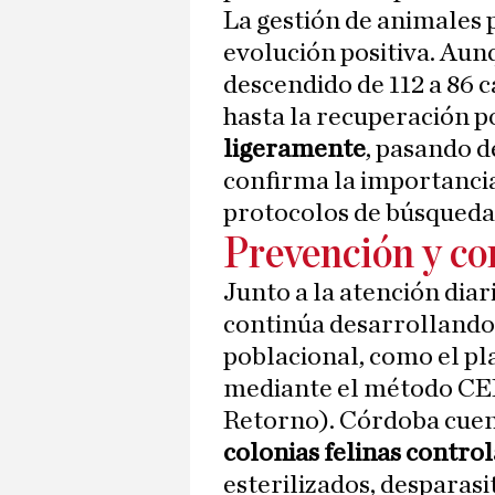
La gestión de animales
evolución positiva. Aun
descendido de 112 a 86 c
hasta la recuperación p
ligeramente
, pasando de
confirma la importancia 
protocolos de búsqueda 
Prevención y co
Junto a la atención diar
continúa desarrollando
poblacional, como el pla
mediante el método CER
Retorno). Córdoba cuen
colonias felinas contro
esterilizados, desparasi