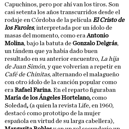
Capuchinos, pero por ahí van los tiros. Son
casi setenta los años transcurridos desde el
rodaje en Córdoba de la película
El Cristo de
los Faroles
, interpretada por un ídolo de
masas del momento, como era
Antonio
Molina
, bajo la batuta de
Gonzalo Delgrás
,
un tándem que ya había dado buen
resultado en su anterior encuentro,
La hija
de Juan Simón
, y que volverían a repetir en
Café de Chinitas
, alternando el malagueño
con otro ídolo de la canción popular como
era
Rafael Farina
. En el reparto figuraban
María de los Ángeles Hortelano,
como
Soledad
,
(a quien la revista Life, en 1960,
destacó como prototipo de la mujer
española en virtud de su larga cabellera),
Margarita Robles
y en un rol secundario un