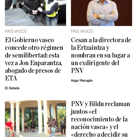
PAIS VASCO
PAIS VASCO
El Gobierno vasco
Cesan a la directora de
concede otro régimen
la Ertzaintza y
de semilibertad: esta
nombran en su lugar a
vez a Jon Enparantza,
un exdirigente del
abogado de presos de
PNV
ETA
Hugo Marugán
El Debate
PNV y Bildu reclaman
juntos «el
reconocimiento de la
nación vasca» y el
«derecho a decidir su