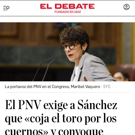
FUNDADO EN 1910
Menú
INICIA
SESIÓ
La portavoz del PNV en el Congreso, Maribel Vaquero
EFE
El PNV exige a Sánchez
que «coja el toro por los
cuernos» y convoque