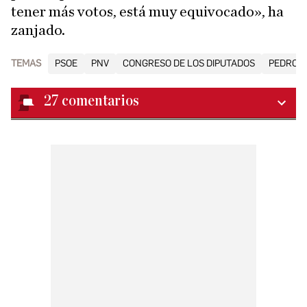
tener más votos, está muy equivocado», ha
zanjado.
TEMAS
PSOE
PNV
CONGRESO DE LOS DIPUTADOS
PEDRO 
27
comentarios