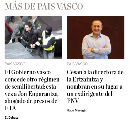
MÁS DE PAIS VASCO
PAIS VASCO
PAIS VASCO
El Gobierno vasco
Cesan a la directora de
concede otro régimen
la Ertzaintza y
de semilibertad: esta
nombran en su lugar a
vez a Jon Enparantza,
un exdirigente del
abogado de presos de
PNV
ETA
Hugo Marugán
El Debate