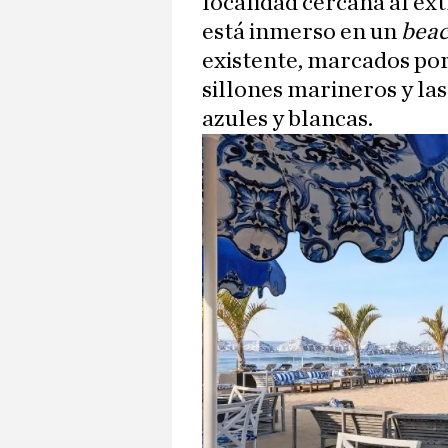
localidad cercana al ex
está inmerso en un
beac
existente, marcados por 
sillones marineros y las
azules y blancas.