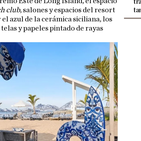
tremo Este de Long Island, el espacio
tr
h club
, salones y espacios del resort
ta
el azul de la cerámica siciliana, los
 telas y papeles pintado de rayas