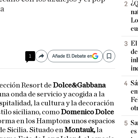
¿Q
na
na
Lo
eu
El
de
1
Añade El Debate en
Compartir
Save
in
in
Sá
lección Resort de
Dolce&Gabbana
en
una onda de servicio y acogida a la
Fe
ospitalidad, la cultura y la decoración
ot
tilo siciliano, como
Domenico Dolce
orma en los Hamptons unos espacios
Sa
e Sicilia. Situado en
Montauk,
la
es