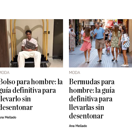
MODA
MODA
Bolso para hombre: la
Bermudas para
guía definitiva para
hombre: la guía
llevarlo sin
definitiva para
desentonar
llevarlas sin
desentonar
na Mellado
Ana Mellado