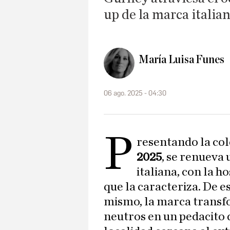
up de la marca italia
María Luisa Funes
06 ago. 2025 - 04:30
P
resentando la co
2025
, se renueva 
italiana, con la h
que la caracteriza. De es
mismo, la marca transf
neutros en un pedacito d