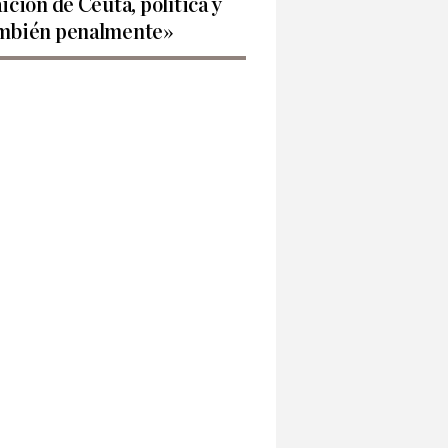
aición de Ceuta, política y
mbién penalmente»