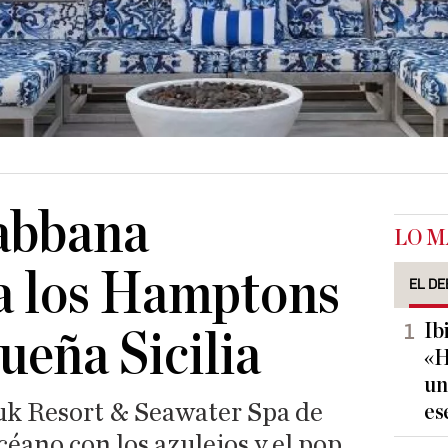
abbana
LO M
a los Hamptons
EL DE
Ib
ueña Sicilia
«H
un
uk Resort & Seawater Spa de
es
céano con los azulejos y el pop