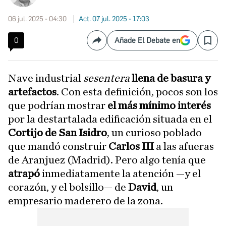
06 jul. 2025 - 04:30
Act. 07 jul. 2025 - 17:03
0
Añade El Debate en
Compartir
Save
Nave industrial
sesentera
llena de basura y
artefactos
. Con esta definición, pocos son los
que podrían mostrar
el más mínimo interés
por la destartalada edificación situada en el
Cortijo de San Isidro
, un curioso poblado
que mandó construir
Carlos III
a las afueras
de Aranjuez (Madrid). Pero algo tenía que
atrapó
inmediatamente la atención —y el
corazón, y el bolsillo— de
David
, un
empresario maderero de la zona.