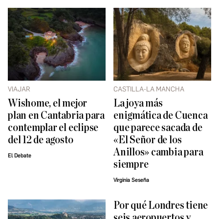
VIAJAR
CASTILLA-LA MANCHA
Wishome, el mejor
La joya más
plan en Cantabria para
enigmática de Cuenca
contemplar el eclipse
que parece sacada de
del 12 de agosto
«El Señor de los
Anillos» cambia para
El Debate
siempre
Virginia Seseña
Por qué Londres tiene
seis aeropuertos y