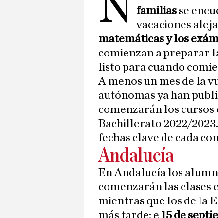
N
familias
se encu
vacaciones alej
matemáticas y los exá
comienzan a preparar la
listo para cuando comi
A menos un mes de la vu
autónomas ya han public
comenzarán los cursos d
Bachillerato 2022/2023.
fechas clave de cada c
Andalucía
En Andalucía los alumno
comenzarán las clases 
mientras que los de la E
más tarde: e
15 de sept