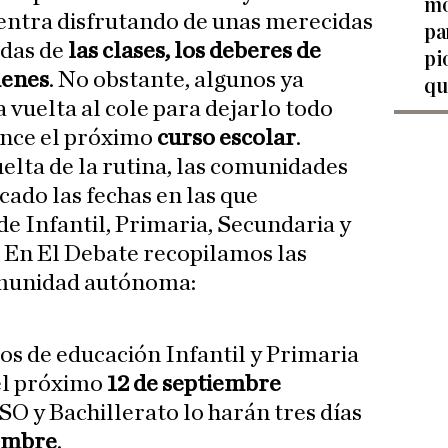
mo
entra disfrutando de unas merecidas
pa
adas de
las clases, los deberes de
pi
menes
. No obstante, algunos ya
qu
 vuelta al cole para dejarlo todo
ence el próximo
curso escolar
.
elta de la rutina, las comunidades
ado las fechas en las que
e Infantil, Primaria, Secundaria y
 En El Debate recopilamos las
omunidad autónoma:
s de educación Infantil y Primaria
el próximo
12 de septiembre
SO y Bachillerato lo harán tres días
iembre
.