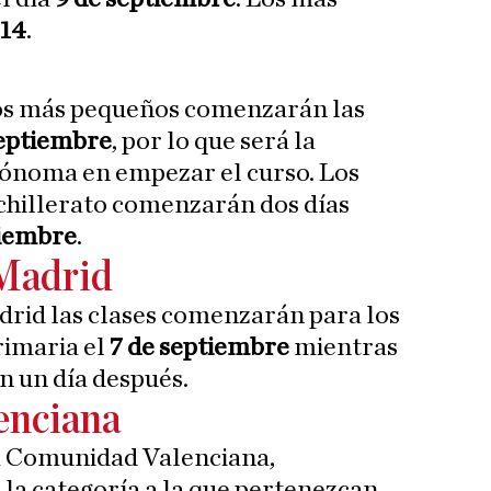
14
.
os más pequeños comenzarán las
septiembre
, por lo que será la
ónoma en empezar el curso. Los
chillerato comenzarán dos días
tiembre
.
Madrid
rid las clases comenzarán para los
rimaria el
7 de septiembre
mientras
n un día después.
enciana
a Comunidad Valenciana,
a categoría a la que pertenezcan,