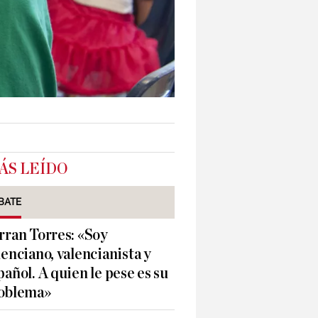
ÁS LEÍDO
BATE
rran Torres: «Soy
lenciano, valencianista y
pañol. A quien le pese es su
oblema»