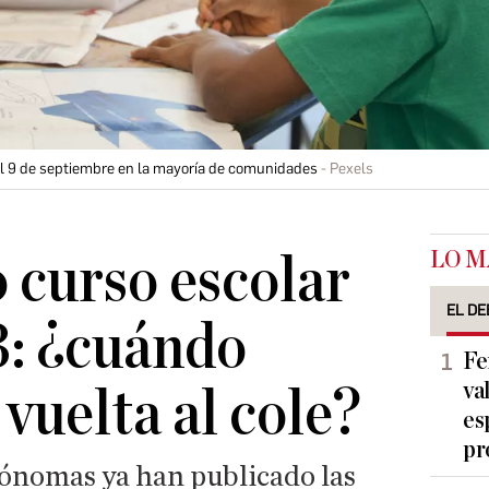
 el 9 de septiembre en la mayoría de comunidades
Pexels
LO M
 curso escolar
EL DE
: ¿cuándo
Fe
va
vuelta al cole?
es
pr
ónomas ya han publicado las