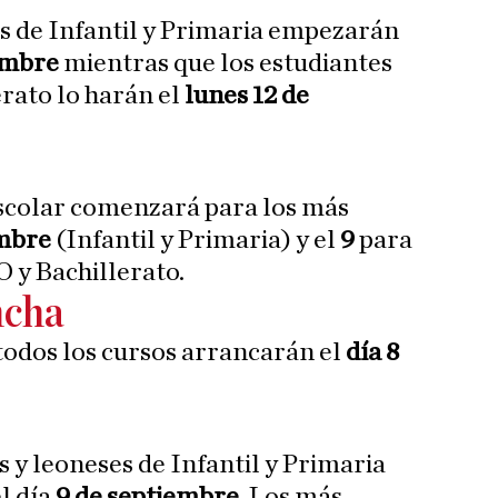
s de Infantil y Primaria empezarán
iembre
mientras que los estudiantes
erato lo harán el
lunes 12 de
escolar comenzará para los más
embre
(Infantil y Primaria) y el
9
para
O y Bachillerato.
ncha
todos los cursos arrancarán el
día 8
 y leoneses de Infantil y Primaria
l día
9 de septiembre
. Los más