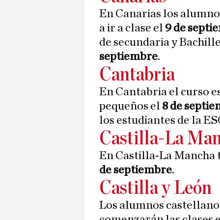
En Canarias los alumno
a ir a clase el
9 de sept
de secundaria y Bachill
septiembre
.
Cantabria
En Cantabria el curso 
pequeños el
8 de septi
los estudiantes de la ES
Castilla-La Ma
En Castilla-La Mancha 
de septiembre
.
Castilla y León
Los alumnos castellanos
comenzarán las clases e