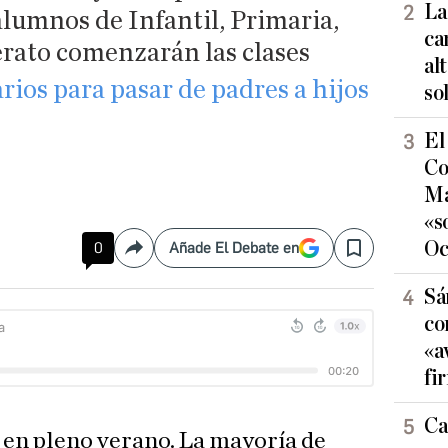
La
 alumnos de Infantil, Primaria,
ca
erato comenzarán las clases
al
rarios para pasar de padres a hijos
so
El
Co
Ma
«s
Oc
0
Añade El Debate en
Compartir
Save
Sá
co
«a
fi
Ca
en pleno verano. La mayoría de