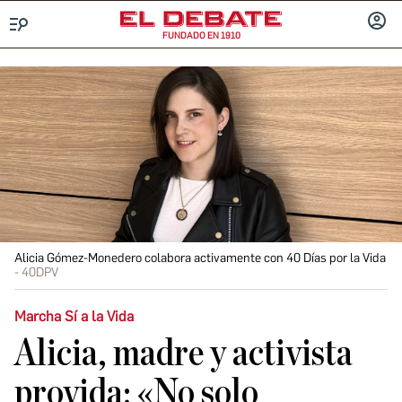
FUNDADO EN 1910
Menú
INICIA
SESIÓ
Alicia Gómez-Monedero colabora activamente con 40 Días por la Vida
40DPV
Marcha Sí a la Vida
Alicia, madre y activista
provida: «No solo