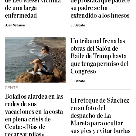
de Leo Messi víctima
de próstata que padece
de una larga
su padre se ha
enfermedad
extendido a los huesos
Juan Vallaure
El Debate
Un tribunal frena las
obras del Salón de
Baile de Trump hasta
que tenga permiso del
Congreso
El Debate
GENTE
Bolaños alardea en las
El retoque de Sánchez
redes de sus
en su foto del
vacaciones en la costa
despacho de La
en plena crisis de
Mareta para ocultar
Ceuta: «Días de
sus pies y evitar burlas
recargar pilas»