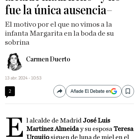
fue la única ausencia–
El motivo por el que no vimos a la
infanta Margarita en la boda de su
sobrina
Carmen Duerto
13 abr. 2024 - 10:53
2
Añade El Debate en
Compartir
Save
E
l alcalde de Madrid
José Luis
Martínez Almeida
y su esposa
Teresa
Urquijo
siguen de luna de miel en el