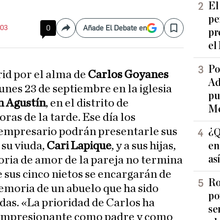
El
pe
:03
0
Añade El Debate en
pr
Compartir
Save
el
Po
rid por el alma de
Carlos Goyanes
Ad
unes 23 de septiembre en la iglesia
pu
n Agustín
, en el distrito de
Me
oras de la tarde. Ese día los
 empresario podrán presentarle sus
¿Q
su viuda,
Cari Lapique
, y a sus hijas,
en
as
toria de amor de la pareja no termina
 sus cinco nietos se encargarán de
Ro
emoria de un abuelo que ha sido
po
das. «La prioridad de Carlos ha
se
a impresionante como padre y como