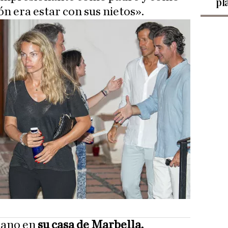
pl
n era estar con sus nietos».
rano en
su casa de Marbella,