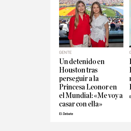
GENTE
Un detenido en
Houston tras
perseguir a la
Princesa Leonor en
el Mundial: «Me voy a
E
casar con ella»
El Debate