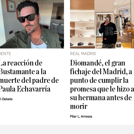
GENTE
REAL MADRID
La reacción de
Diomandé, el gran
Bustamante a la
fichaje del Madrid, a
muerte del padre de
punto de cumplir la
Paula Echavarría
promesa que le hizo 
su hermana antes de
l Debate
morir
Pilar L. Arreaza