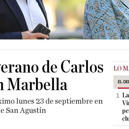
verano de Carlos
LO M
n Marbella
EL DE
La
óximo lunes 23 de septiembre en
Vi
 de San Agustín
pe
cl