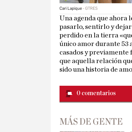
Cari Lapique
GTRES
Una agenda que ahora le
pasarlo, sentirlo y dej
perdido en la tierra «qué
único amor durante 53 a
casados y previamente 
que aquella relación qu
sido una historia de amor
0
comentarios
MÁS DE GENTE