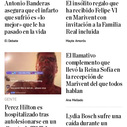
Antonio Banderas
El insólito regalo que
asegura que el infarto
ha recibido Felipe VI
que sufrió es «lo
en Marivent con
mejor» que le ha
invitación a la Familia
pasado en la vida
Real incluida
El Debate
Mayte Amorós
El llamativo
complemento que
llevó la Reina Sofía en
la recepción de
Marivent del que todos
hablan
GENTE
Ana Mellado
Perez Hilton es
hospitalizado tras
Lydia Bosch sufre una
autolesionarse en un
caída durante un